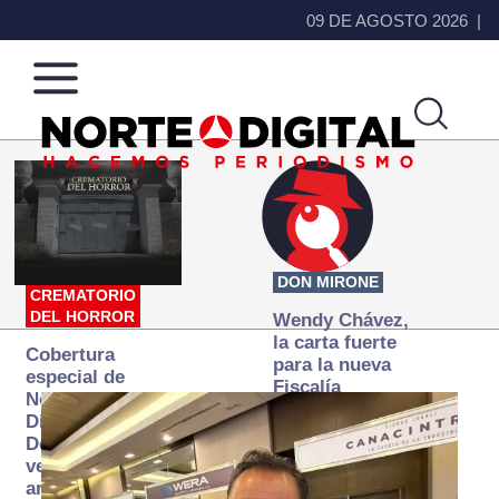
09 DE AGOSTO 2026
Norte
Más
de
que
Ciudad
noticias,
Juárez
hacemos periodismo
DON MIRONE
CREMATORIO
DEL HORROR
Wendy Chávez,
la carta fuerte
Cobertura
para la nueva
especial de
Fiscalía
Norte
autónoma
Digital:
Donde la
verdad
arde… pero