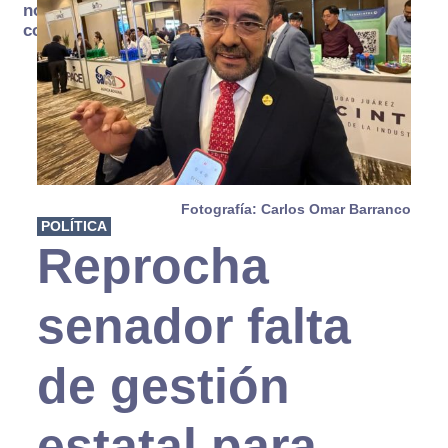
no se
consume
Fotografía: Carlos Omar Barranco
POLÍTICA
Reprocha
senador falta
de gestión
estatal para