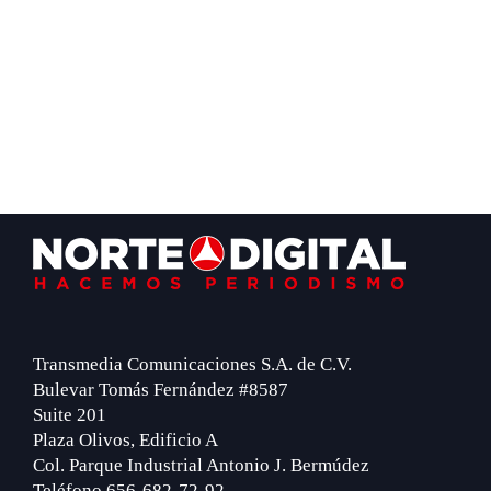
Footer
Transmedia Comunicaciones S.A. de C.V.
Bulevar Tomás Fernández #8587
Suite 201
Plaza Olivos, Edificio A
Col. Parque Industrial Antonio J. Bermúdez
Teléfono 656-682-72-92