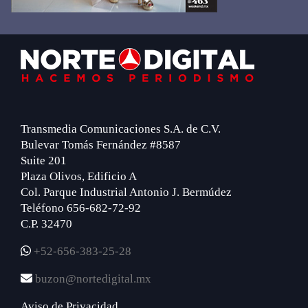
Footer
Transmedia Comunicaciones S.A. de C.V.
Bulevar Tomás Fernández #8587
Suite 201
Plaza Olivos, Edificio A
Col. Parque Industrial Antonio J. Bermúdez
Teléfono 656-682-72-92
C.P. 32470
+52-656-383-25-28
buzon@nortedigital.mx
Aviso de Privacidad