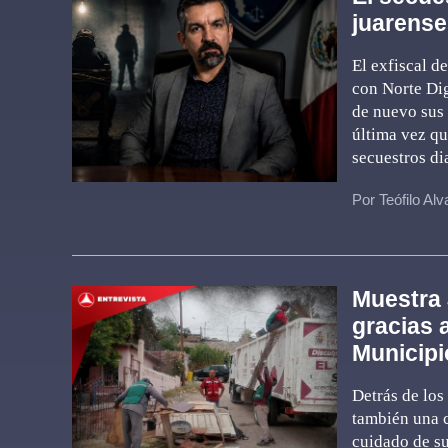
juarense
El exfiscal d
con Norte Dig
de nuevo sus 
última vez qu
secuestros di
Por Teófilo Al
Muestra 
gracias 
Municipi
Detrás de los
también una c
cuidado de su