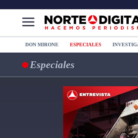
Norte
Más
DON MIRONE
ESPECIALES
INVESTIG
de
que
Ciudad
noticias,
Juárez
hacemos periodismo
Especiales