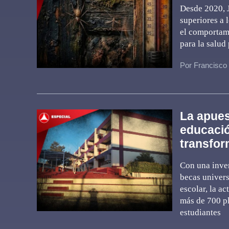
Desde 2020, 
superiores a 
el comportami
para la salud 
Por Francisco
La apuest
educació
transfor
Con una inver
becas univers
escolar, la a
más de 700 pl
estudiantes