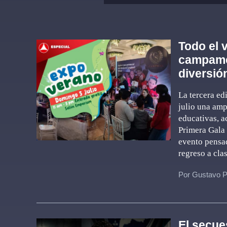
Todo el 
campame
diversión
La tercera ed
julio una amp
educativas, ac
Primera Gala 
evento pensad
regreso a cla
Por Gustavo P
El secue