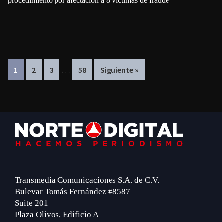
procedimiento por afectación a 8 víctimas de fraude
Interim
…
Page
Page
Page
Page
1
2
3
58
Siguiente »
pages
omitted
Footer
Transmedia Comunicaciones S.A. de C.V.
Bulevar Tomás Fernández #8587
Suite 201
Plaza Olivos, Edificio A