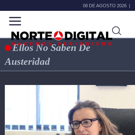
08 DE AGOSTO 2026
Ellos No Saben De
Norte
Más
Austeridad
de
que
Ciudad
noticias,
Juárez
hacemos periodismo