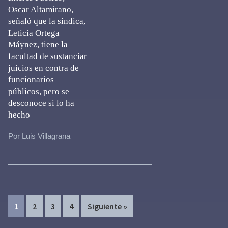
Oscar Altamirano,
señaló que la síndica,
Leticia Ortega
Máynez, tiene la
facultad de sustanciar
juicios en contra de
funcionarios
públicos, pero se
desconoce si lo ha
hecho
Por Luis Villagrana
Page
Page
Page
Page
1
2
3
4
Siguiente »