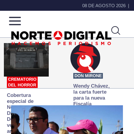
08 DE AGOSTO 2026
Norte
Más
de
que
Ciudad
noticias,
Juárez
hacemos periodismo
DON MIRONE
CREMATORIO
DEL HORROR
Wendy Chávez,
la carta fuerte
Cobertura
para la nueva
especial de
Fiscalía
Norte
autónoma
Digital:
Donde la
verdad
arde… pero