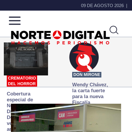
09 DE AGOSTO 2026
Norte
Más
de
que
Ciudad
noticias,
Juárez
hacemos periodismo
DON MIRONE
CREMATORIO
DEL HORROR
Wendy Chávez,
la carta fuerte
Cobertura
para la nueva
especial de
Fiscalía
Norte
autónoma
Digital:
Donde la
verdad
arde… pero