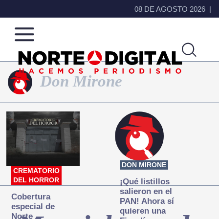
08 DE AGOSTO 2026
Don Mirone
Norte
Más
de
que
Ciudad
noticias,
Juárez
hacemos periodismo
DON MIRONE
CREMATORIO
DEL HORROR
¡Qué listillos
salieron en el
Cobertura
PAN! Ahora sí
especial de
quieren una
Norte