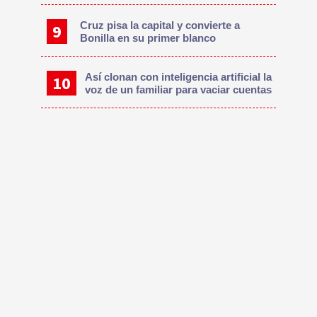
Cruz pisa la capital y convierte a
Bonilla en su primer blanco
Así clonan con inteligencia artificial la
voz de un familiar para vaciar cuentas
Te Recomendamos
Más de 40 personas han testificado en juicio
por terrorismo del Jueves Negro
Después de 4 meses, regresan a casa
hermanitos de Eithan Daniel
Esta es otra forma de ayudar a controlar
sobrepoblación animal en calles