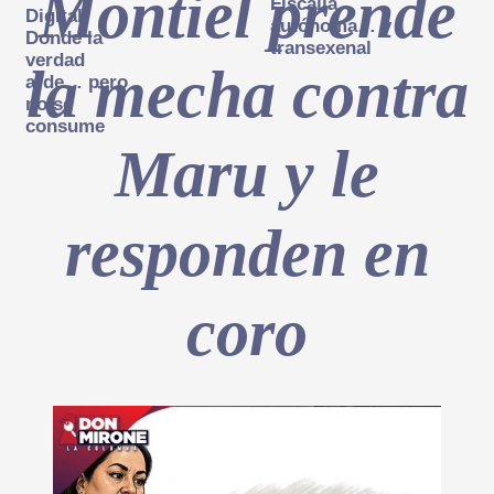
Montiel prende
Fiscalía
Digital:
autónoma… y
Donde la
transexenal
verdad
la mecha contra
arde… pero
no se
consume
Maru y le
responden en
coro