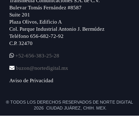
Transmedia Comunicaciones S.A. de C.V.
Bulevar Tomás Fernández #8587
Suite 201
Plaza Olivos, Edificio A
Col. Parque Industrial Antonio J. Bermúdez
Teléfono 656-682-72-92
C.P. 32470
+52-656-383-25-28
buzon@nortedigital.mx
Aviso de Privacidad
® TODOS LOS DERECHOS RESERVADOS DE NORTE DIGITAL
2026 CIUDAD JUÁREZ, CHIH. MEX.