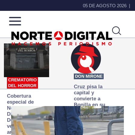
05 DE AGOSTO 2026
Norte
Más
de
que
Ciudad
noticias,
Juárez
hacemos periodismo
DON MIRONE
CREMATORIO
DEL HORROR
Cruz pisa la
capital y
Cobertura
convierte a
especial de
Bonilla en su
Norte
primer blanco
Digital:
Donde la
verdad
arde… pero