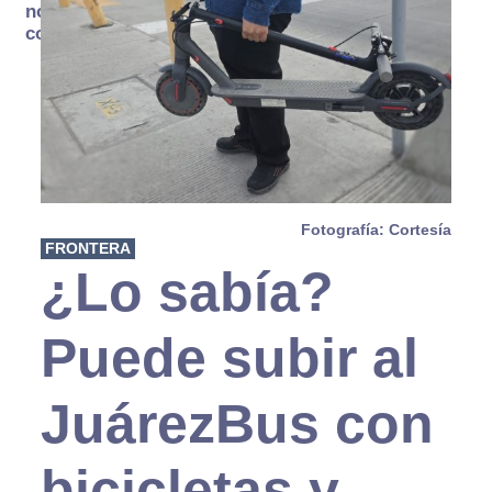
no se
consume
Fotografía: Cortesía
FRONTERA
¿Lo sabía?
Puede subir al
JuárezBus con
bicicletas y