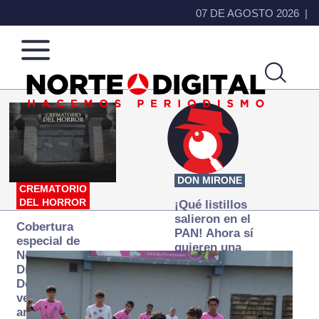
07 DE AGOSTO 2026
Norte
Más
de
que
Ciudad
noticias,
Juárez
hacemos periodismo
DON MIRONE
CREMATORIO
DEL HORROR
¡Qué listillos
salieron en el
Cobertura
PAN! Ahora sí
especial de
quieren una
Norte
Fiscalía
Digital:
autónoma… y
Donde la
transexenal
verdad
arde… pero