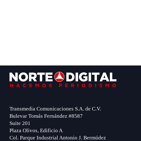
Footer
Transmedia Comunicaciones S.A. de C.V.
Bulevar Tomás Fernández #8587
Suite 201
Plaza Olivos, Edificio A
Col. Parque Industrial Antonio J. Bermúdez