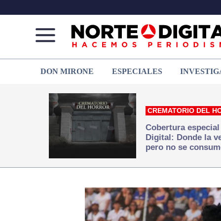
Norte
Más
DON MIRONE
ESPECIALES
INVESTIG
de
que
Ciudad
noticias,
Juárez
hacemos periodismo
CREMATORIO DEL H
Cobertura especial
Digital: Donde la 
pero no se consum