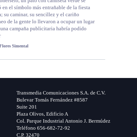
onérselo, un pato con camiseta verde se
ó en el símbolo más entrañable de la fiesta
a; su caminar, su sencillez y el cariño
eo de la gente lo llevaron a ocupar un lugar
una campaña publicitaria habría podido
r
Flores Simental
Transmedia Comunicaciones S.A. de C.V.
Bulevar Tomás Fernández #8587
Suite 201
Plaza Olivos, Edificio A
Col. Parque Industrial Antonio J. Bermúdez
Teléfono 656-682-72-92
C.P. 32470