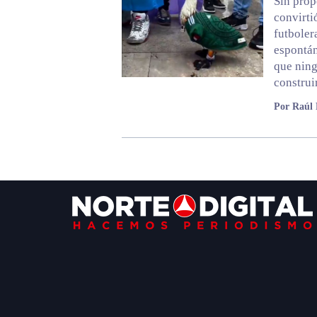
Sin prop
convirti
futboler
espontán
que ning
construi
Por Raúl 
Footer