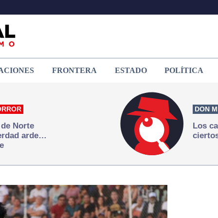
ACIONES
FRONTERA
ESTADO
POLÍTICA
ORROR
DON M
 de Norte
Los ca
verdad arde…
cierto
e