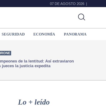
07 DE AGOSTO 2026
SEGURIDAD
ECONOMÍA
PANORAMA
IRONE
mpeones de la lentitud: Así extraviaron
s jueces la justicia expedita
Primary
Sidebar
Lo + leído