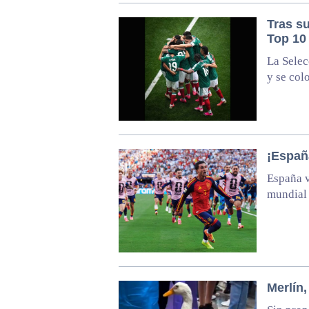
Tras su
Top 10
La Selec
y se col
¡Españ
España v
mundial
Merlín,