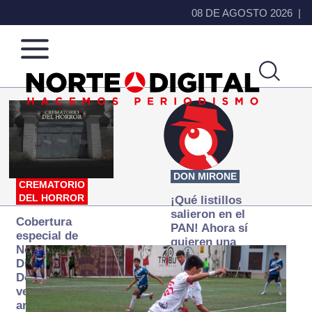
08 DE AGOSTO 2026
Norte
Más
de
que
Ciudad
noticias,
Juárez
hacemos periodismo
DON MIRONE
CREMATORIO
DEL HORROR
¡Qué listillos
salieron en el
Cobertura
PAN! Ahora sí
especial de
quieren una
Norte
Fiscalía
Digital:
autónoma… y
Donde la
transexenal
verdad
arde… pero