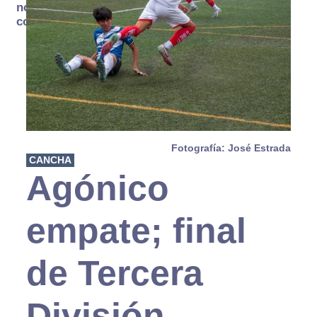
no se
consume
Fotografía: José Estrada
CANCHA
Agónico
empate; final
de Tercera
División