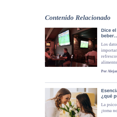
Contenido Relacionado
Dice el
beber…
Los dato
importan
refresco
alimento
Por Aleja
Esencia
¿qué p
La psico
¡toma no