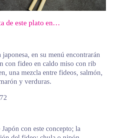
ta de este plato en…
a japonesa, en su menú encontrarán
 con fideo en caldo miso con rib
n, una mezcla entre fideos, salmón,
camarón y verduras.
372
 Japón con este concepto; la
ción del fideo: chula o nipón,