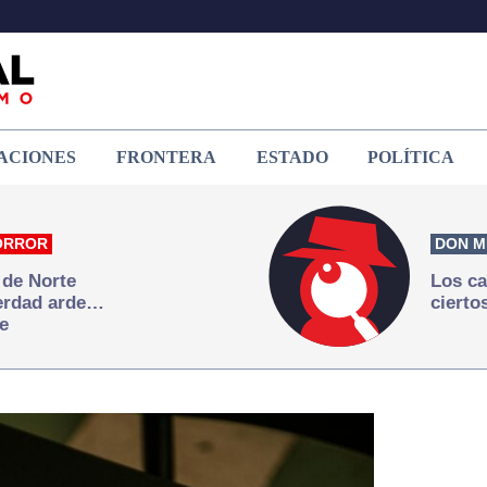
ACIONES
FRONTERA
ESTADO
POLÍTICA
ORROR
DON M
 de Norte
Los ca
verdad arde…
cierto
e