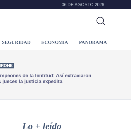
06 DE AGOSTO 2026
SEGURIDAD
ECONOMÍA
PANORAMA
IRONE
mpeones de la lentitud: Así extraviaron
s jueces la justicia expedita
Primary
Sidebar
Lo + leído