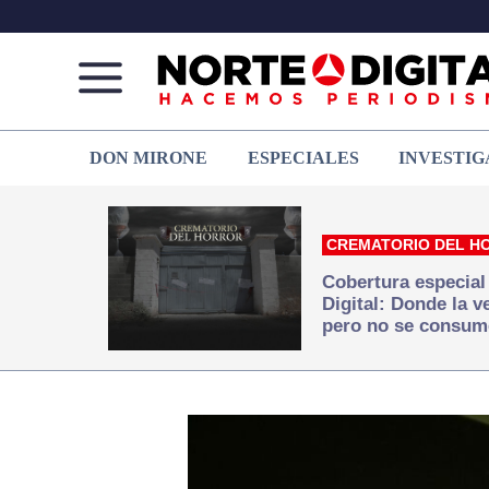
Norte
Más
DON MIRONE
ESPECIALES
INVESTIG
de
que
Ciudad
noticias,
Juárez
hacemos periodismo
CREMATORIO DEL H
Cobertura especial
Digital: Donde la 
pero no se consum