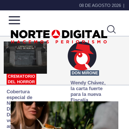
08 DE AGOSTO 2026
Norte
Más
de
que
Ciudad
noticias,
Juárez
hacemos periodismo
DON MIRONE
CREMATORIO
DEL HORROR
Wendy Chávez,
la carta fuerte
Cobertura
para la nueva
especial de
Fiscalía
Norte
autónoma
Digital:
Donde la
verdad
arde… pero