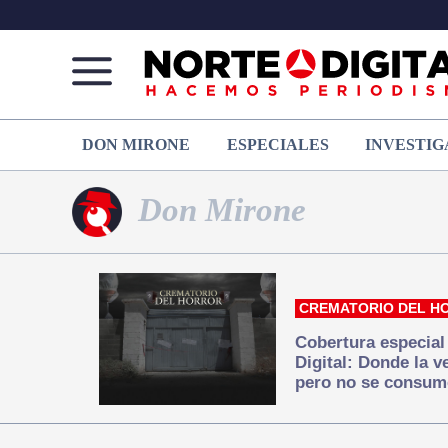
Norte
Más
DON MIRONE
ESPECIALES
INVESTIG
de
que
Ciudad
noticias,
Juárez
hacemos periodismo
Don Mirone
CREMATORIO DEL H
Cobertura especial
Digital: Donde la 
pero no se consum