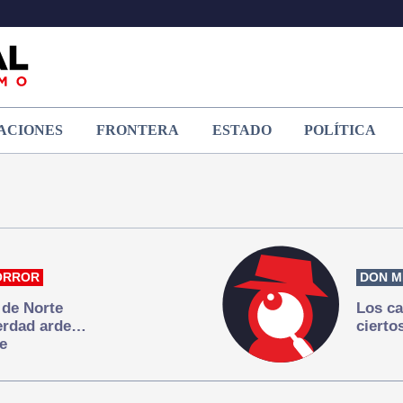
ACIONES
FRONTERA
ESTADO
POLÍTICA
ORROR
DON M
 de Norte
Los ca
verdad arde…
cierto
e