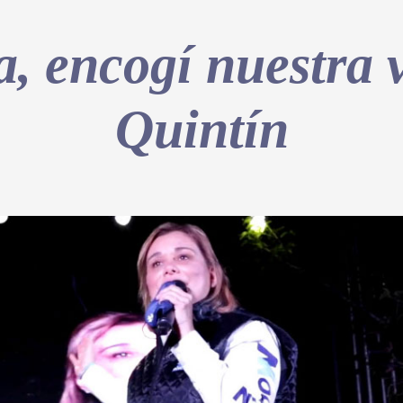
, encogí nuestra 
Quintín