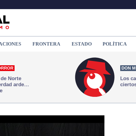
ACIONES
FRONTERA
ESTADO
POLÍTICA
ORROR
DON M
 de Norte
Los ca
verdad arde…
cierto
e