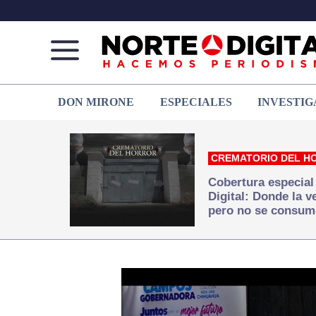
Norte
Más
DON MIRONE
ESPECIALES
INVESTIG
de
que
Ciudad
noticias,
Juárez
hacemos periodismo
CREMATORIO DEL H
Cobertura especial
Digital: Donde la 
pero no se consum