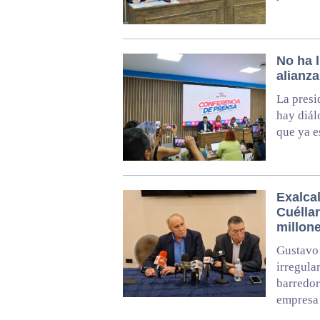
No ha 
alianza
La presi
hay diál
que ya e
Exalca
Cuélla
millon
Gustavo
irregula
barredor
empresa