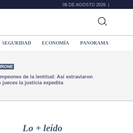
06 DE AGOSTO 2026
SEGURIDAD
ECONOMÍA
PANORAMA
IRONE
mpeones de la lentitud: Así extraviaron
s jueces la justicia expedita
Primary
Sidebar
Lo + leído