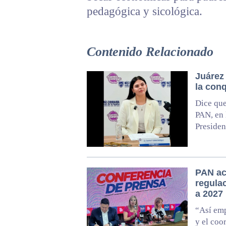
pedagógica y sicológica.
Contenido Relacionado
Juárez 
la conq
Dice que
PAN, en 
Presiden
PAN ac
regula
a 2027
“Así emp
y el coo