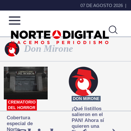
07 DE AGOSTO 2026
Don Mirone
Norte
Más
de
que
Ciudad
noticias,
Juárez
hacemos periodismo
DON MIRONE
CREMATORIO
DEL HORROR
¡Qué listillos
salieron en el
Cobertura
PAN! Ahora sí
especial de
quieren una
Norte