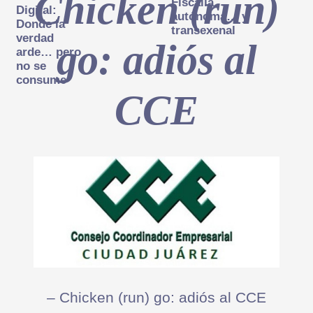
Chicken (run)
Fiscalía
Digital:
autónoma… y
Donde la
transexenal
verdad
go: adiós al
arde… pero
no se
consume
CCE
– Chicken (run) go: adiós al CCE