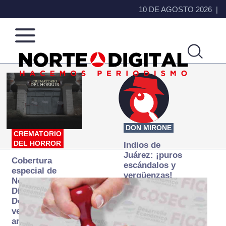
10 DE AGOSTO 2026
Norte
Más
de
que
Ciudad
noticias,
Juárez
hacemos periodismo
DON MIRONE
CREMATORIO
DEL HORROR
Indios de
Juárez: ¡puros
Cobertura
escándalos y
especial de
vergüenzas!
Norte
Digital:
Donde la
verdad
arde… pero