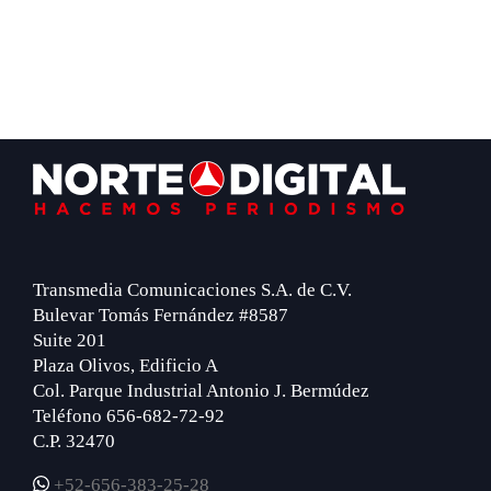
Footer
Transmedia Comunicaciones S.A. de C.V.
Bulevar Tomás Fernández #8587
Suite 201
Plaza Olivos, Edificio A
Col. Parque Industrial Antonio J. Bermúdez
Teléfono 656-682-72-92
C.P. 32470
+52-656-383-25-28