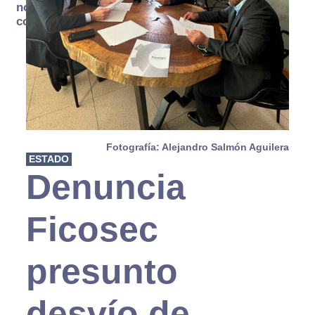
no se
consume
Fotografía: Alejandro Salmón Aguilera
ESTADO
Denuncia
Ficosec
presunto
desvío de