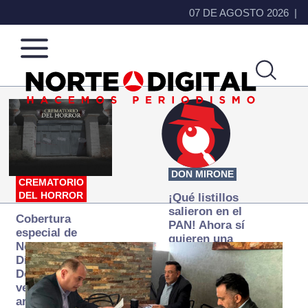
07 DE AGOSTO 2026
Norte
Más
de
que
Ciudad
noticias,
Juárez
hacemos periodismo
DON MIRONE
CREMATORIO
DEL HORROR
¡Qué listillos
salieron en el
Cobertura
PAN! Ahora sí
especial de
quieren una
Norte
Fiscalía
Digital:
autónoma… y
Donde la
transexenal
verdad
arde… pero