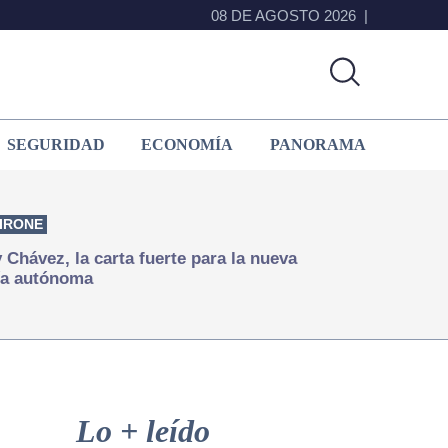
08 DE AGOSTO 2026
SEGURIDAD
ECONOMÍA
PANORAMA
IRONE
Chávez, la carta fuerte para la nueva
ía autónoma
Primary
Sidebar
Lo + leído