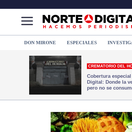
Norte
Más
DON MIRONE
ESPECIALES
INVESTIG
de
que
Ciudad
noticias,
Juárez
hacemos periodismo
CREMATORIO DEL H
Cobertura especial
Digital: Donde la 
pero no se consum