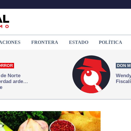
ACIONES
FRONTERA
ESTADO
POLÍTICA
ORROR
DON M
 de Norte
Wendy 
verdad arde…
Fiscal
e