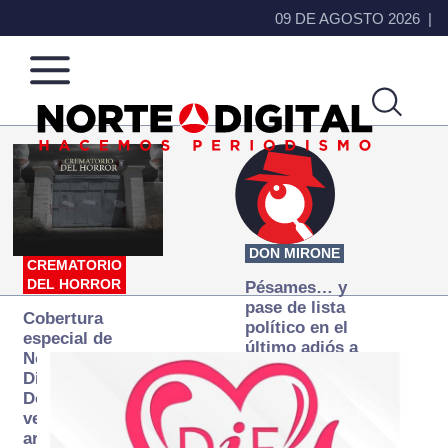
09 DE AGOSTO 2026
Norte
Más
de
que
Ciudad
noticias,
Juárez
hacemos periodismo
DON MIRONE
CREMATORIO
DEL HORROR
Pésames… y
pase de lista
Cobertura
político en el
especial de
último adiós a
Norte
Papá Grande
Digital:
Donde la
verdad
arde… pero