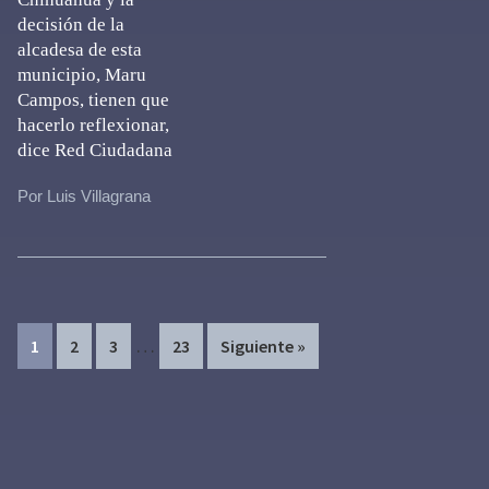
decisión de la
alcadesa de esta
municipio, Maru
Campos, tienen que
hacerlo reflexionar,
dice Red Ciudadana
Por Luis Villagrana
Interim
…
Page
Page
Page
Page
1
2
3
23
Siguiente »
pages
omitted
Primary
Sidebar