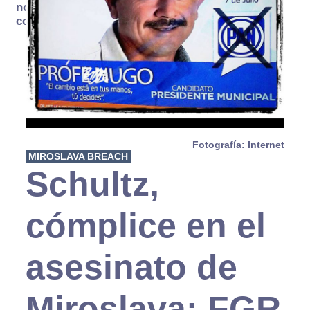
no se
consume
Fotografía: Internet
MIROSLAVA BREACH
Schultz,
cómplice en el
asesinato de
Miroslava: FGR