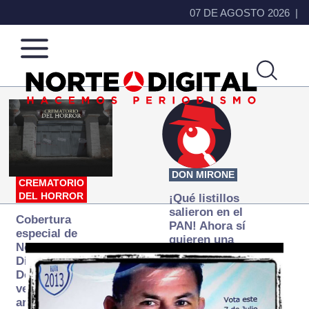
07 DE AGOSTO 2026
Norte
Más
de
que
Ciudad
noticias,
Juárez
hacemos periodismo
DON MIRONE
CREMATORIO
DEL HORROR
¡Qué listillos
salieron en el
Cobertura
PAN! Ahora sí
especial de
quieren una
Norte
Fiscalía
Digital:
autónoma… y
Donde la
transexenal
verdad
arde… pero