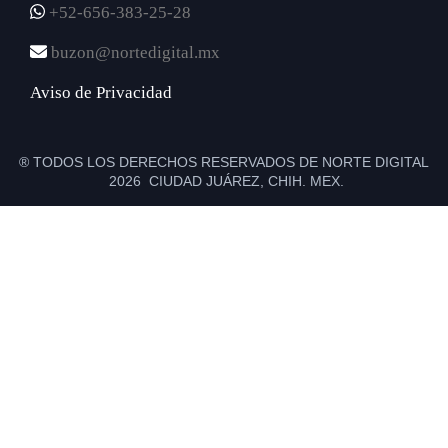
+52-656-383-25-28
buzon@nortedigital.mx
Aviso de Privacidad
® TODOS LOS DERECHOS RESERVADOS DE NORTE DIGITAL
2026 CIUDAD JUÁREZ, CHIH. MEX.