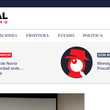
ACIONES
FRONTERA
ESTADO
POLÍTICA
ORROR
DON M
 de Norte
Wendy 
verdad arde…
Fiscal
e