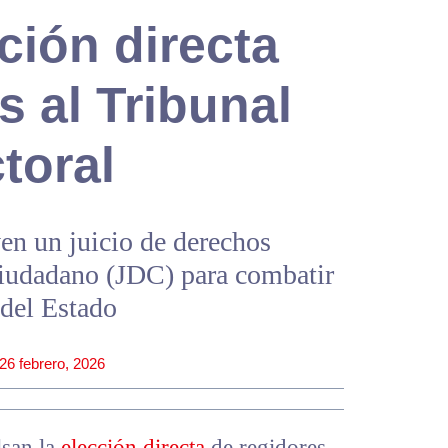
ción directa
s al Tribunal
toral
n un juicio de derechos
 ciudadano (JDC) para combatir
del Estado
26 febrero, 2026
lsan la
elección directa
de regidores