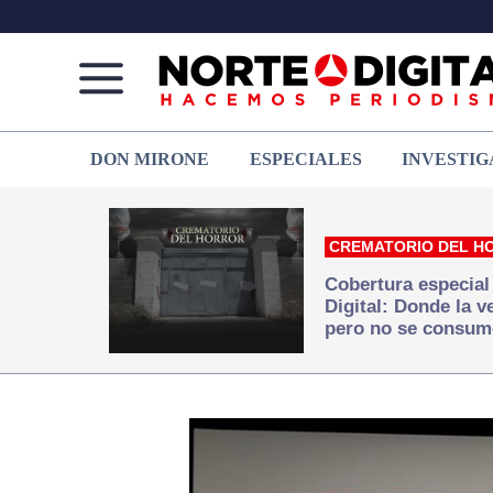
Norte
Más
DON MIRONE
ESPECIALES
INVESTIG
de
que
Ciudad
noticias,
Juárez
hacemos periodismo
CREMATORIO DEL H
Cobertura especial
Digital: Donde la 
pero no se consum