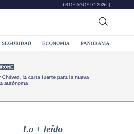
08 DE AGOSTO 2026
SEGURIDAD
ECONOMÍA
PANORAMA
IRONE
Chávez, la carta fuerte para la nueva
ía autónoma
Primary
Sidebar
Lo + leído