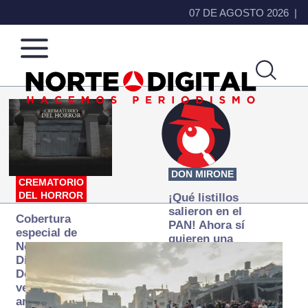
07 DE AGOSTO 2026
Norte
Más
de
que
Ciudad
noticias,
Juárez
hacemos periodismo
DON MIRONE
CREMATORIO
DEL HORROR
¡Qué listillos
salieron en el
Cobertura
PAN! Ahora sí
especial de
quieren una
Norte
Fiscalía
Digital:
autónoma… y
Donde la
transexenal
verdad
arde… pero