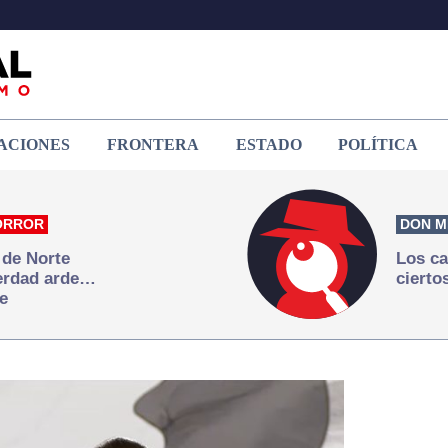
ACIONES
FRONTERA
ESTADO
POLÍTICA
ORROR
DON M
 de Norte
Los ca
verdad arde…
cierto
e