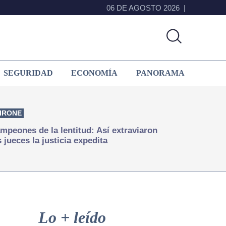
06 DE AGOSTO 2026
SEGURIDAD
ECONOMÍA
PANORAMA
IRONE
mpeones de la lentitud: Así extraviaron
s jueces la justicia expedita
Primary
Sidebar
Lo + leído