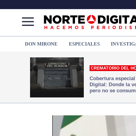
Norte
Más
DON MIRONE
ESPECIALES
INVESTIG
de
que
Ciudad
noticias,
Juárez
hacemos periodismo
CREMATORIO DEL H
Cobertura especial
Digital: Donde la 
pero no se consum