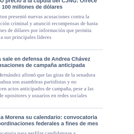
U precio a la cúpula del CJNG: Ofrece
 100 millones de dólares
on presentó nuevas acusaciones contra la
ción criminal y anunció recompensas de hasta
nes de dólares por información que permita
 a sus principales líderes
 sale en defensa de Andrea Chávez
usaciones de campaña anticipada
 Hernández afirmó que las giras de la senadora
ahua son asambleas partidistas y no
yen actos anticipados de campaña, pese a las
 de opositores y usuarios en redes sociales
ca Morena su calendario: convocatoria
oordinaciones federales a fines de mes
catoria para perfilar candidaturas a