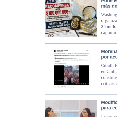
Pone E
más de
Washingt
organiza
25 millo
capturar
Morena
por ac
Citlalli
en Chihu
constitu
críticas
Modifi
para c
La convo