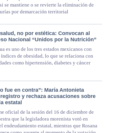
si se mantiene o se revierte la eliminación de
durías por demarcación territorial
salud, no por estética: Convocan al
so Nacional “Unidos por la Nutrición”
a es uno de los tres estados mexicanos con
índices de obesidad, lo que se relaciona con
ades como hipertensión, diabetes y cáncer
o fue en contra”: María Antonieta
 registro y rechaza acusaciones sobre
a estatal
me oficial de la sesión del 16 de diciembre de
stra que la legisladora morenista votó en
el endeudamiento estatal, mientras que Rosana
rece como ausente al momento de la votación