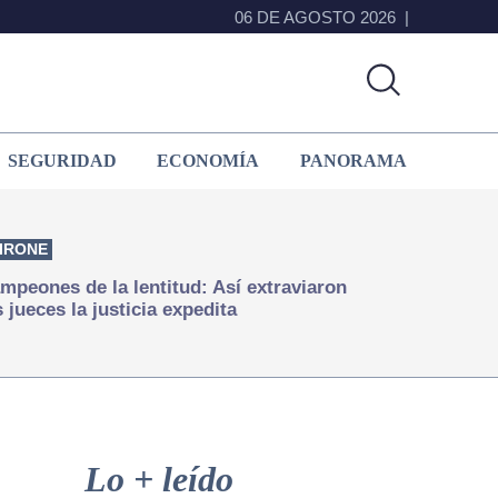
06 DE AGOSTO 2026
SEGURIDAD
ECONOMÍA
PANORAMA
IRONE
mpeones de la lentitud: Así extraviaron
s jueces la justicia expedita
Primary
Sidebar
Lo + leído