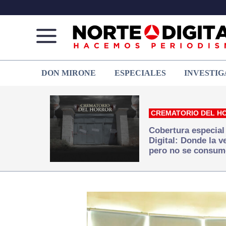
Norte
Más
DON MIRONE
ESPECIALES
INVESTIG
de
que
Ciudad
noticias,
Juárez
hacemos periodismo
CREMATORIO DEL H
Cobertura especial
Digital: Donde la 
pero no se consum