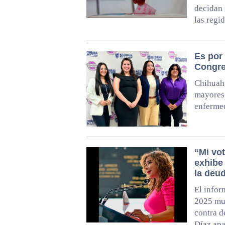
decidan 
las regi
Es por 
Congre
Chihuahu
mayores 
enfermed
“Mi vot
exhibe
la deud
El infor
2025 mue
contra d
Díaz apa