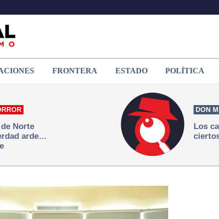
ACIONES
FRONTERA
ESTADO
POLÍTICA
ORROR
DON M
 de Norte
Los ca
verdad arde…
cierto
e