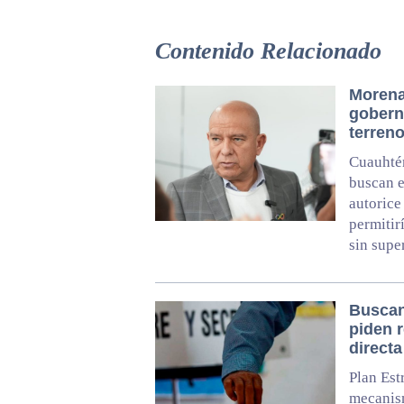
Contenido Relacionado
Morena
gobern
terreno
Cuauhté
buscan e
autorice
permitir
sin supe
Buscan
piden 
directa
Plan Est
mecanis