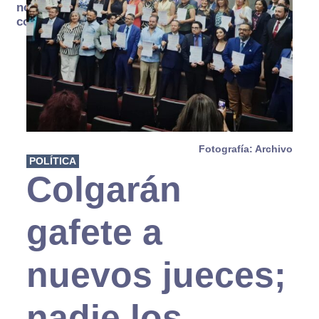
no se
consume
Fotografía: Archivo
POLÍTICA
Colgarán
gafete a
nuevos jueces;
nadie los