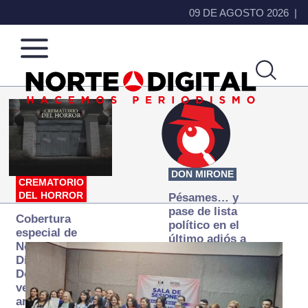
09 DE AGOSTO 2026
Norte
Más
de
que
Ciudad
noticias,
Juárez
hacemos periodismo
DON MIRONE
CREMATORIO
DEL HORROR
Pésames… y
pase de lista
Cobertura
político en el
especial de
último adiós a
Norte
Papá Grande
Digital:
Donde la
verdad
arde… pero