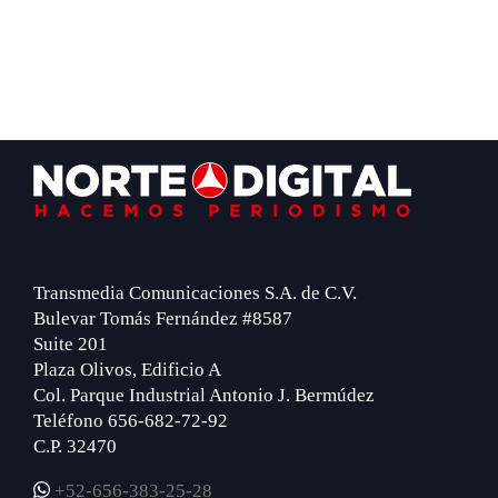
Footer
Transmedia Comunicaciones S.A. de C.V.
Bulevar Tomás Fernández #8587
Suite 201
Plaza Olivos, Edificio A
Col. Parque Industrial Antonio J. Bermúdez
Teléfono 656-682-72-92
C.P. 32470
+52-656-383-25-28