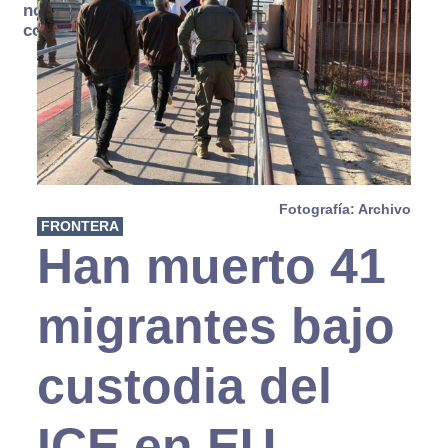
no se
consume
Fotografía: Archivo
FRONTERA
Han muerto 41
migrantes bajo
custodia del
ICE en EU