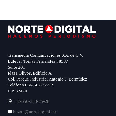
Footer
Transmedia Comunicaciones S.A. de C.V.
Bulevar Tomás Fernández #8587
Suite 201
Plaza Olivos, Edificio A
Col. Parque Industrial Antonio J. Bermúdez
Teléfono 656-682-72-92
C.P. 32470
+52-656-383-25-28
buzon@nortedigital.mx