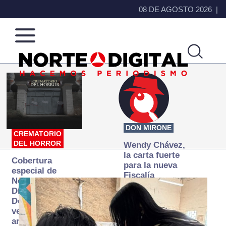
08 DE AGOSTO 2026
Norte
Más
de
que
Ciudad
noticias,
Juárez
hacemos periodismo
DON MIRONE
CREMATORIO
DEL HORROR
Wendy Chávez,
la carta fuerte
Cobertura
para la nueva
especial de
Fiscalía
Norte
autónoma
Digital:
Donde la
verdad
arde… pero