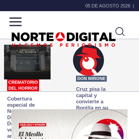
05 DE AGOSTO 2026
Norte
Más
de
que
Ciudad
noticias,
Juárez
hacemos periodismo
DON MIRONE
CREMATORIO
DEL HORROR
Cruz pisa la
capital y
Cobertura
convierte a
especial de
Bonilla en su
Norte
primer blanco
Digital:
Donde la
verdad
arde… pero