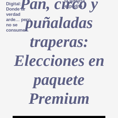
Pan, circo y
la justicia
Digital:
expedita
Donde la
verdad
puñaladas
arde… pero
no se
consume
traperas:
Elecciones en
paquete
Premium