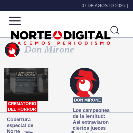
07 DE AGOSTO 2026
Don Mirone
Norte
Más
de
que
Ciudad
noticias,
Juárez
hacemos periodismo
DON MIRONE
CREMATORIO
DEL HORROR
Los campeones
de la lentitud:
Cobertura
Así extraviaron
especial de
ciertos jueces
Norte