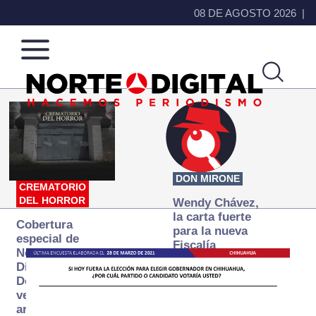
08 DE AGOSTO 2026
Norte
Más
de
que
Ciudad
noticias,
Juárez
hacemos periodismo
DON MIRONE
CREMATORIO
DEL HORROR
Wendy Chávez,
la carta fuerte
Cobertura
para la nueva
especial de
Fiscalía
Norte
autónoma
Digital:
Donde la
verdad
arde… pero