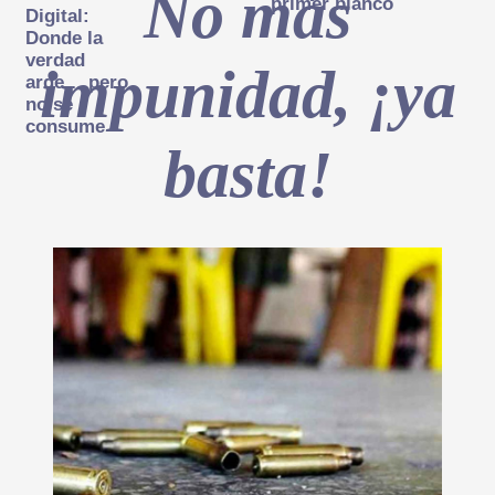
No más
primer blanco
Digital:
Donde la
verdad
impunidad, ¡ya
arde… pero
no se
consume
basta!