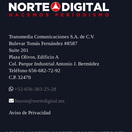
Footer
Transmedia Comunicaciones S.A. de C.V.
Bulevar Tomás Fernández #8587
Suite 201
Plaza Olivos, Edificio A
Col. Parque Industrial Antonio J. Bermúdez
Teléfono 656-682-72-92
C.P. 32470
+52-656-383-25-28
buzon@nortedigital.mx
Aviso de Privacidad