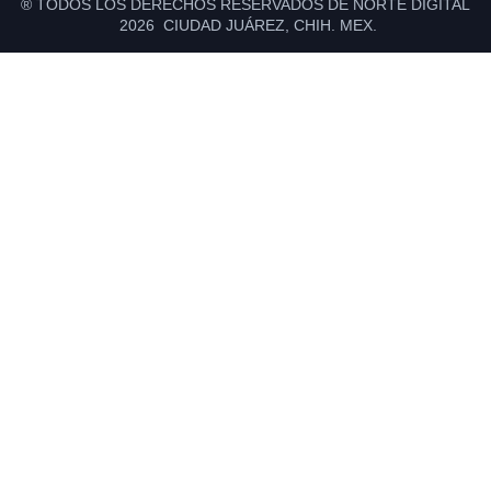
® TODOS LOS DERECHOS RESERVADOS DE NORTE DIGITAL
2026 CIUDAD JUÁREZ, CHIH. MEX.