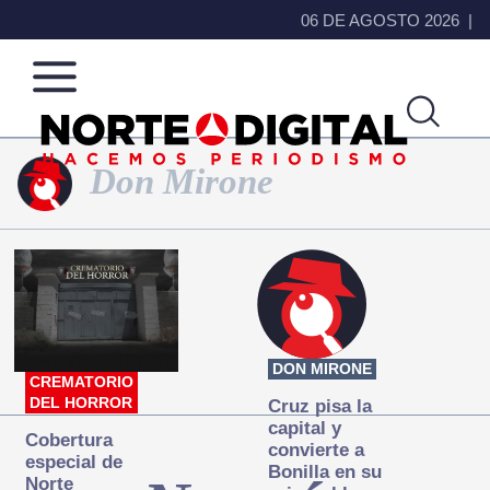
06 DE AGOSTO 2026
Don Mirone
Norte
Más
de
que
Ciudad
noticias,
Juárez
hacemos periodismo
DON MIRONE
CREMATORIO
DEL HORROR
Cruz pisa la
capital y
Cobertura
convierte a
especial de
Bonilla en su
Norte