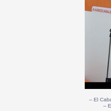
– El Caba
– E