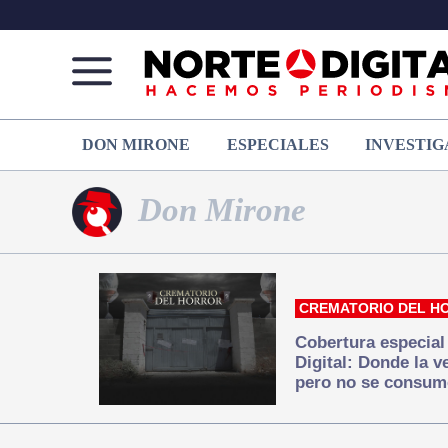
Norte
Más
DON MIRONE
ESPECIALES
INVESTIG
de
que
Ciudad
noticias,
Juárez
hacemos periodismo
Don Mirone
CREMATORIO DEL H
Cobertura especial
Digital: Donde la 
pero no se consum