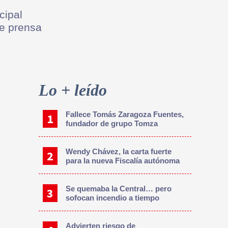
cipal
de prensa
Primary
Sidebar
Lo + leído
Fallece Tomás Zaragoza Fuentes,
fundador de grupo Tomza
Wendy Chávez, la carta fuerte
para la nueva Fiscalía autónoma
Se quemaba la Central… pero
sofocan incendio a tiempo
Advierten riesgo de