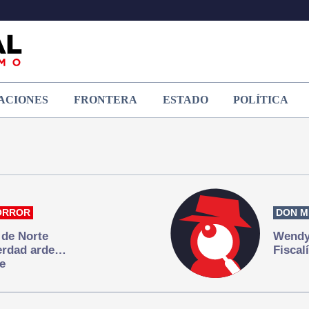
ACIONES
FRONTERA
ESTADO
POLÍTICA
ORROR
DON M
 de Norte
Wendy 
verdad arde…
Fiscal
e