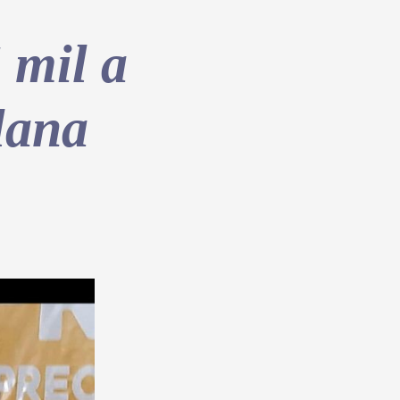
 mil a
lana