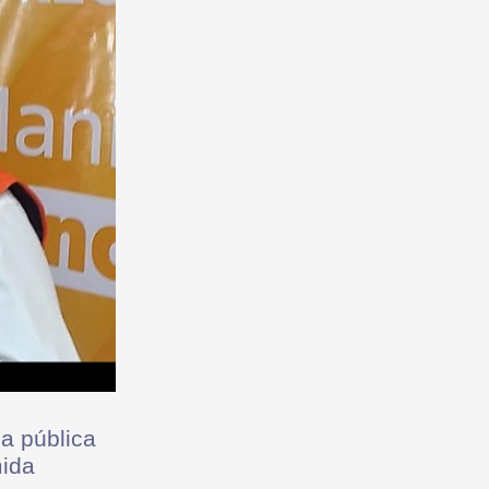
na pública
mida