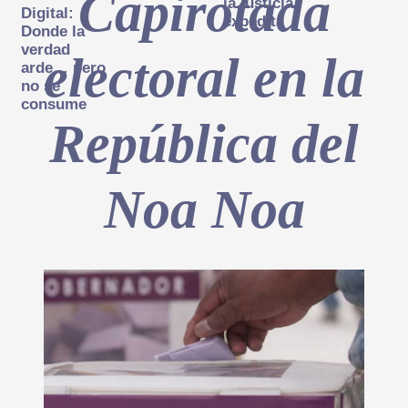
Capirotada
la justicia
Digital:
expedita
Donde la
verdad
electoral en la
arde… pero
no se
consume
República del
Noa Noa