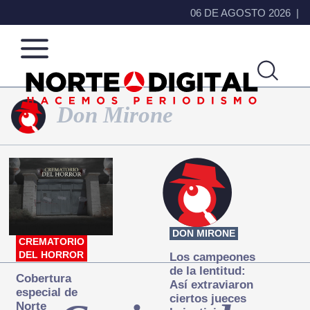
06 DE AGOSTO 2026
Don Mirone
Norte
Más
de
que
Ciudad
noticias,
Juárez
hacemos periodismo
DON MIRONE
CREMATORIO
DEL HORROR
Los campeones
de la lentitud:
Cobertura
Así extraviaron
especial de
ciertos jueces
Norte