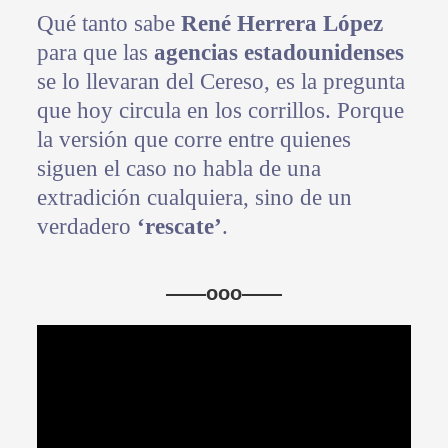
Qué tanto sabe
René Herrera López
para que las
agencias estadounidenses
se lo llevaran del Cereso, es la pregunta
que hoy circula en los corrillos. Porque
la versión que corre entre quienes
siguen el caso no habla de una
extradición cualquiera, sino de un
verdadero
‘rescate’
.
——ooo——