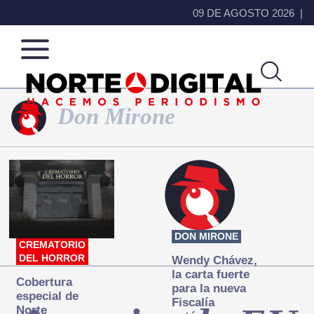
09 DE AGOSTO 2026
Don Mirone
Norte
Más
de
que
Ciudad
noticias,
Juárez
hacemos periodismo
DON MIRONE
CREMATORIO
DEL HORROR
Wendy Chávez,
la carta fuerte
Cobertura
para la nueva
especial de
Fiscalía
Norte