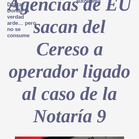
Agencias de EU
autónoma
Digital:
Donde la
verdad
sacan del
arde… pero
no se
consume
Cereso a
operador ligado
al caso de la
Notaría 9