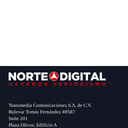
Footer
Transmedia Comunicaciones S.A. de C.V.
Bulevar Tomás Fernández #8587
Suite 201
Plaza Olivos, Edificio A