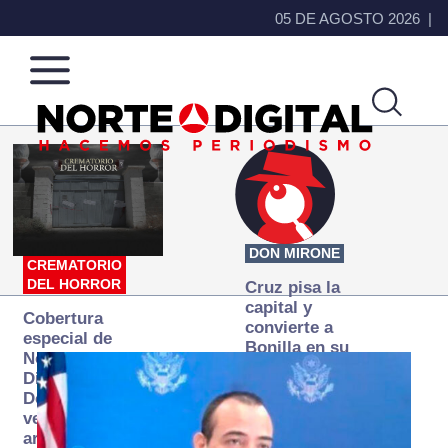
05 DE AGOSTO 2026
Norte
Más
de
que
Ciudad
noticias,
Juárez
hacemos periodismo
DON MIRONE
CREMATORIO
DEL HORROR
Cruz pisa la
capital y
Cobertura
convierte a
especial de
Bonilla en su
Norte
primer blanco
Digital:
Donde la
verdad
arde… pero