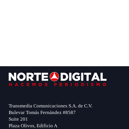
Footer
Transmedia Comunicaciones S.A. de C.V.
Bulevar Tomás Fernández #8587
Suite 201
Plaza Olivos, Edificio A