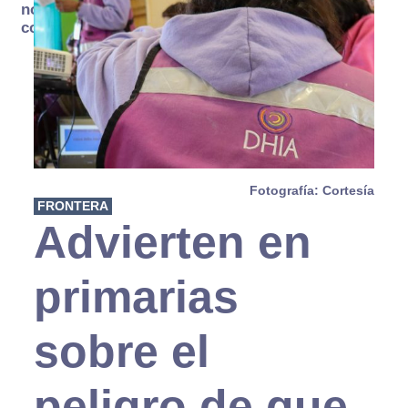
no se
consume
Fotografía: Cortesía
FRONTERA
Advierten en
primarias
sobre el
peligro de que