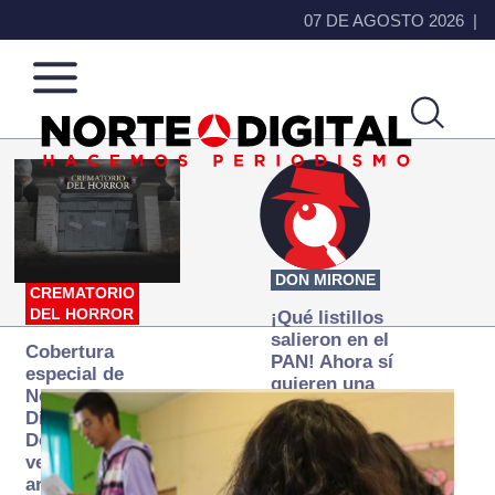
07 DE AGOSTO 2026
Norte
Más
de
que
Ciudad
noticias,
Juárez
hacemos periodismo
DON MIRONE
CREMATORIO
DEL HORROR
¡Qué listillos
salieron en el
Cobertura
PAN! Ahora sí
especial de
quieren una
Norte
Fiscalía
Digital:
autónoma… y
Donde la
transexenal
verdad
arde… pero