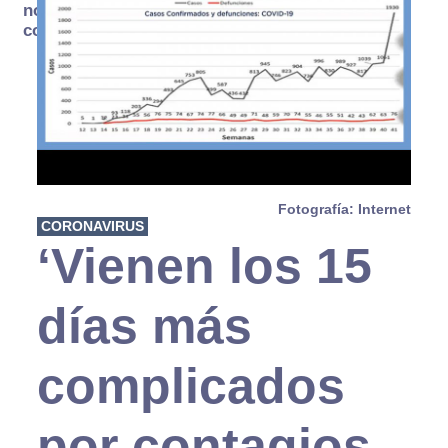
no se
consume
Fotografía: Internet
CORONAVIRUS
‘Vienen los 15
días más
complicados
por contagios