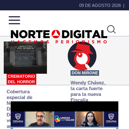
09 DE AGOSTO 2026
Norte
Más
de
que
Ciudad
noticias,
Juárez
hacemos periodismo
DON MIRONE
CREMATORIO
DEL HORROR
Wendy Chávez,
la carta fuerte
Cobertura
para la nueva
especial de
Fiscalía
Norte
autónoma
Digital:
Donde la
verdad
arde… pero