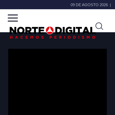
09 DE AGOSTO 2026
Norte
Más
de
que
Ciudad
noticias,
Juárez
hacemos periodismo