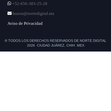
+52-656-383-25-28
buzon@nortedigital.mx
Aviso de Privacidad
® TODOS LOS DERECHOS RESERVADOS DE NORTE DIGITAL
2026 CIUDAD JUÁREZ, CHIH. MEX.