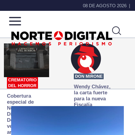
08 DE AGOSTO 2026
Norte
Más
de
que
Ciudad
noticias,
Juárez
hacemos periodismo
DON MIRONE
CREMATORIO
DEL HORROR
Wendy Chávez,
la carta fuerte
Cobertura
para la nueva
especial de
Fiscalía
Norte
autónoma
Digital:
Donde la
verdad
arde… pero