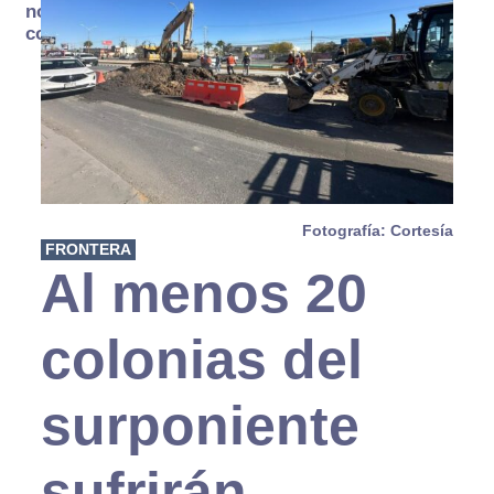
no se
consume
Fotografía: Cortesía
FRONTERA
Al menos 20
colonias del
surponiente
sufrirán