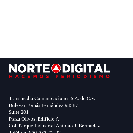
Footer
Transmedia Comunicaciones S.A. de C.V.
Bulevar Tomás Fernández #8587
Suite 201
Plaza Olivos, Edificio A
Col. Parque Industrial Antonio J. Bermúdez
Teléfono 656-682-72-92