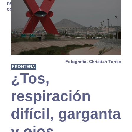
no se
consume
Fotografía: Christian Torres
FRONTERA
¿Tos,
respiración
difícil, garganta
y ojos