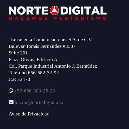
Footer
Transmedia Comunicaciones S.A. de C.V.
Bulevar Tomás Fernández #8587
Suite 201
Plaza Olivos, Edificio A
Col. Parque Industrial Antonio J. Bermúdez
Teléfono 656-682-72-92
C.P. 32470
+52-656-383-25-28
buzon@nortedigital.mx
Aviso de Privacidad