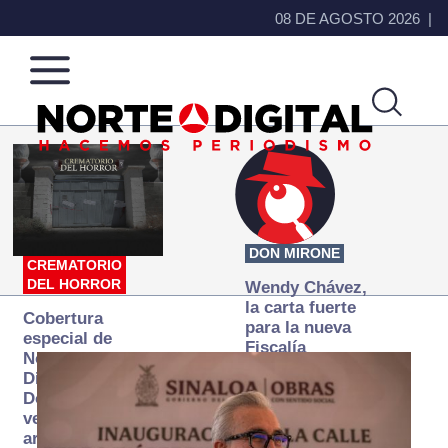
08 DE AGOSTO 2026
Norte
Más
de
que
Ciudad
noticias,
Juárez
hacemos periodismo
DON MIRONE
CREMATORIO
DEL HORROR
Wendy Chávez,
la carta fuerte
Cobertura
para la nueva
especial de
Fiscalía
Norte
autónoma
Digital:
Donde la
verdad
arde… pero