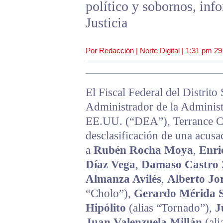
político y sobornos, in
Justicia
Por Redacción | Norte Digital |
1:31 pm
29
El Fiscal Federal del Distrit
Administrador de la Administ
EE.UU. (“DEA”), Terrance C.
desclasificación de una acusa
a
Rubén Rocha Moya
,
Enri
Díaz Vega
,
Damaso Castro 
Almanza Avilés
,
Alberto Jo
“Cholo”),
Gerardo Mérida 
Hipólito
(alias “Tornado”),
J
Juan Valenzuela Millán
(ali