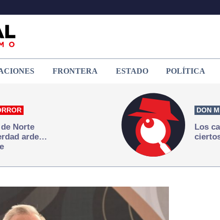
ACIONES
FRONTERA
ESTADO
POLÍTICA
ORROR
DON M
 de Norte
Los ca
verdad arde…
cierto
e