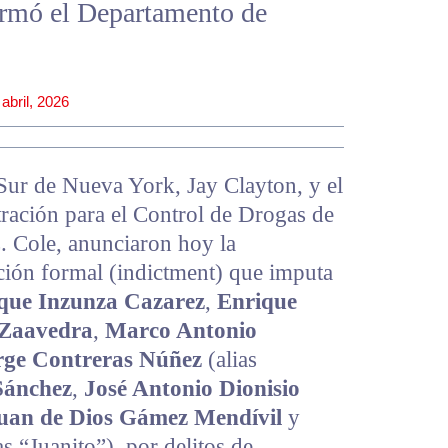
formó el Departamento de
 abril, 2026
o Sur de Nueva York, Jay Clayton, y el
ración para el Control de Drogas de
 Cole, anunciaron hoy la
ción formal (indictment) que imputa
que Inzunza Cazarez
,
Enrique
Zaavedra
,
Marco Antonio
rge Contreras Núñez
(alias
Sánchez
,
José Antonio Dionisio
uan de Dios Gámez Mendívil
y
as “Juanito”), por delitos de