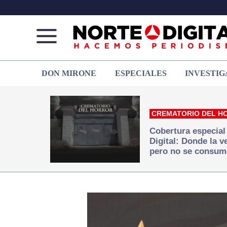
Norte
Más
DON MIRONE
ESPECIALES
INVESTIG
de
que
Ciudad
noticias,
Juárez
hacemos periodismo
CREMATORIO DEL H
Cobertura especial
Digital: Donde la 
pero no se consum