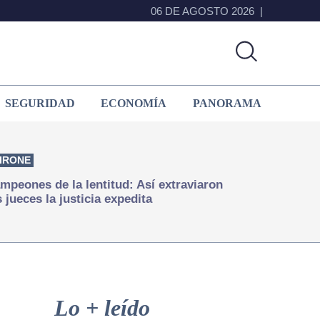
06 DE AGOSTO 2026
SEGURIDAD
ECONOMÍA
PANORAMA
IRONE
mpeones de la lentitud: Así extraviaron
s jueces la justicia expedita
Primary
Sidebar
Lo + leído