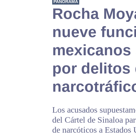
PANORAMA
Rocha Moya
nueve func
mexicanos
por delitos
narcotráfic
Los acusados supuestame
del Cártel de Sinaloa pa
de narcóticos a Estados