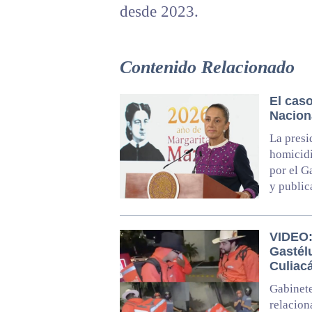
desde 2023.
Contenido Relacionado
El cas
Nacion
La presi
homicidi
por el G
y public
VIDEO: 
Gastél
Culiac
Gabinete
relacion