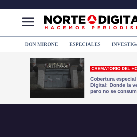
Norte
Más
DON MIRONE
ESPECIALES
INVESTIG
de
que
Ciudad
noticias,
Juárez
hacemos periodismo
CREMATORIO DEL H
Cobertura especial
Digital: Donde la 
pero no se consum