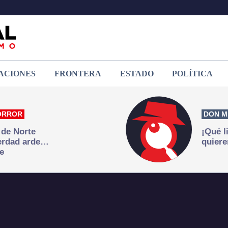
ACIONES
FRONTERA
ESTADO
POLÍTICA
ORROR
DON M
 de Norte
¡Qué l
verdad arde…
quiere
e