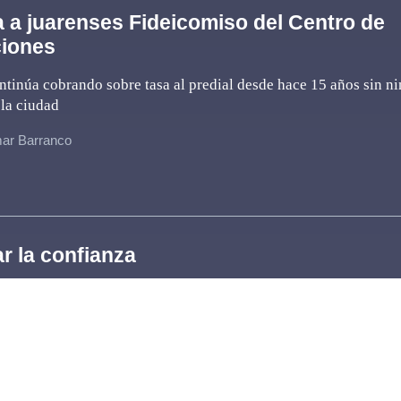
 a juarenses Fideicomiso del Centro de
iones
tinúa cobrando sobre tasa al predial desde hace 15 años sin n
 la ciudad
ar Barranco
r la confianza
 de noviembre de 2018 Guadalupe de la Vega aseguró al reporte
ca ha sido presidenta del Fideicomiso, registros de publicacione
 en los últimos años la empresaria se ostentó como la presiden
ar Barranco