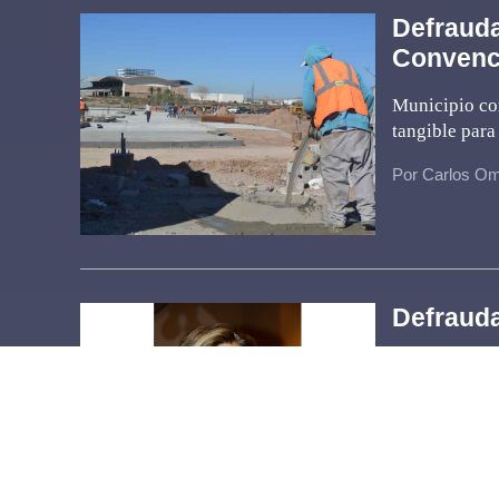
Defrauda
Convenc
Municipio con
tangible para
Por Carlos Om
Defrauda
El pasado 25
no es, ni nun
dan fe de que
Por Carlos Om