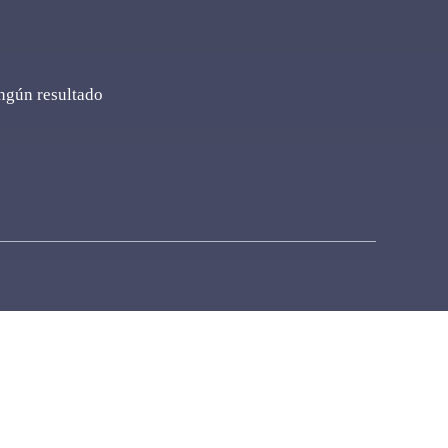
ingún resultado
ro de Norte que
s periodísticas
ta del mismo