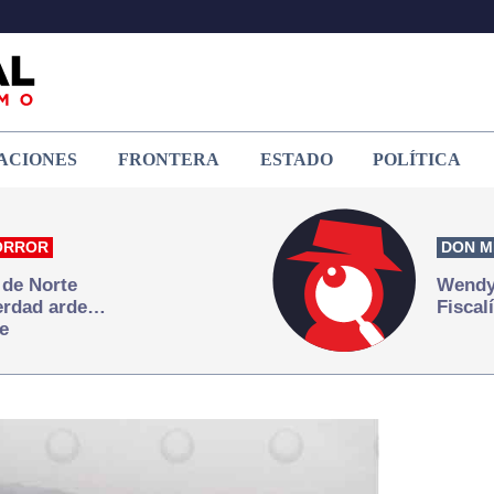
ACIONES
FRONTERA
ESTADO
POLÍTICA
ORROR
DON M
 de Norte
Wendy 
verdad arde…
Fiscal
e