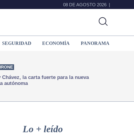
08 DE AGOSTO 2026
SEGURIDAD
ECONOMÍA
PANORAMA
IRONE
Chávez, la carta fuerte para la nueva
ía autónoma
Primary
Sidebar
Lo + leído