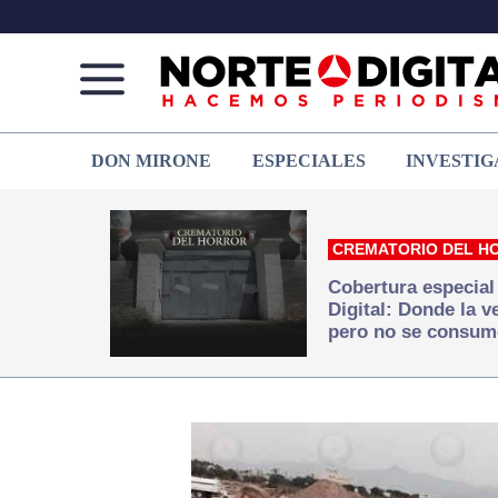
Norte
Más
DON MIRONE
ESPECIALES
INVESTIG
de
que
Ciudad
noticias,
Juárez
hacemos periodismo
CREMATORIO DEL H
Cobertura especial
Digital: Donde la 
pero no se consum