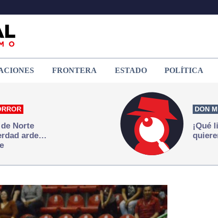
ACIONES
FRONTERA
ESTADO
POLÍTICA
ORROR
DON M
 de Norte
¡Qué l
verdad arde…
quiere
e