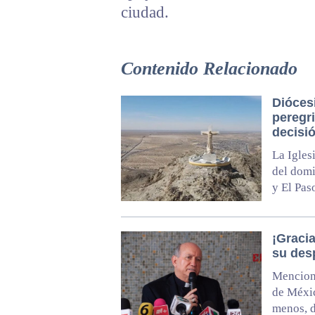
ciudad.
Contenido Relacionado
Dióces
peregri
decisió
La Igles
del domi
y El Pas
¡Graci
su desp
Menciona
de Méxic
menos, d