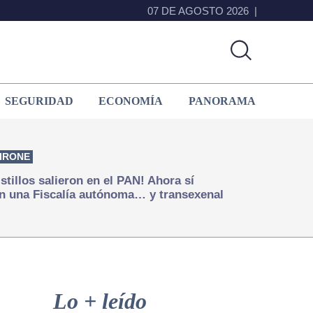
07 DE AGOSTO 2026
SEGURIDAD
ECONOMÍA
PANORAMA
IRONE
istillos salieron en el PAN! Ahora sí
n una Fiscalía autónoma… y transexenal
Primary
Sidebar
Lo + leído