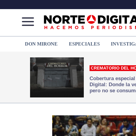
Norte
Más
DON MIRONE
ESPECIALES
INVESTIG
de
que
Ciudad
noticias,
Juárez
hacemos periodismo
CREMATORIO DEL H
Cobertura especial
Digital: Donde la 
pero no se consum