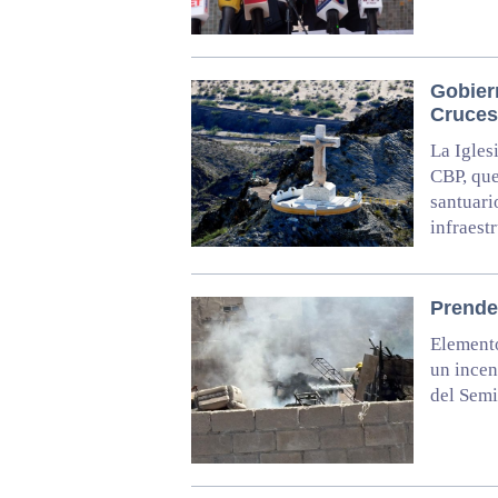
Gobier
Cruces
La Igles
CBP, que
santuari
infraest
Prende
Element
un incen
del Semi